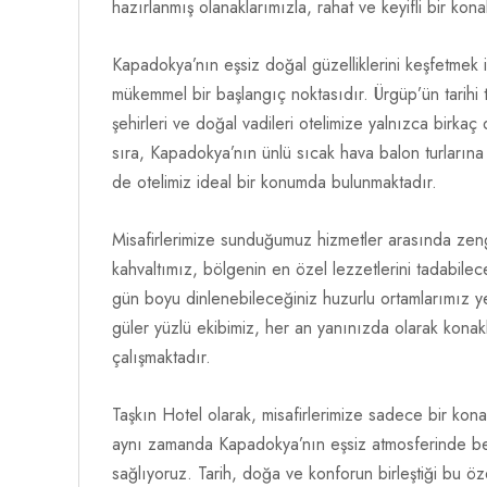
hazırlanmış olanaklarımızla, rahat ve keyifli bir ko
Kapadokya’nın eşsiz doğal güzelliklerini keşfetmek is
mükemmel bir başlangıç noktasıdır. Ürgüp’ün tarihi ta
şehirleri ve doğal vadileri otelimize yalnızca birka
sıra, Kapadokya’nın ünlü sıcak hava balon turlarına k
de otelimiz ideal bir konumda bulunmaktadır.
Misafirlerimize sunduğumuz hizmetler arasında zen
kahvaltımız, bölgenin en özel lezzetlerini tadabile
gün boyu dinlenebileceğiniz huzurlu ortamlarımız y
güler yüzlü ekibimiz, her an yanınızda olarak konak
çalışmaktadır.
Taşkın Hotel olarak, misafirlerimize sadece bir kon
aynı zamanda Kapadokya’nın eşsiz atmosferinde be
sağlıyoruz. Tarih, doğa ve konforun birleştiği bu öz