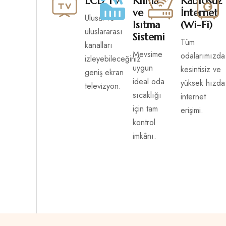
LCD TV
Klima
Kablosuz
ve
İnternet
Ulusal ve
Isıtma
(Wi-Fi)
uluslararası
Sistemi
Tüm
kanalları
Mevsime
odalarımızda
izleyebileceğiniz
uygun
kesintisiz ve
geniş ekran
ideal oda
yüksek hızda
televizyon.
sıcaklığı
internet
için tam
erişimi.
kontrol
imkânı.