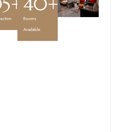
05
+
40
+
ection
Rooms
Available