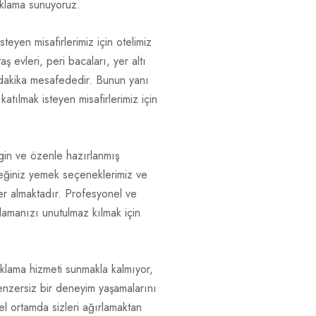
naklama sunuyoruz.
teyen misafirlerimiz için otelimiz
ş evleri, peri bacaları, yer altı
ç dakika mesafededir. Bunun yanı
atılmak isteyen misafirlerimiz için
gin ve özenle hazırlanmış
ceğiniz yemek seçeneklerimiz ve
er almaktadır. Profesyonel ve
lamanızı unutulmaz kılmak için
aklama hizmeti sunmakla kalmıyor,
nzersiz bir deneyim yaşamalarını
el ortamda sizleri ağırlamaktan