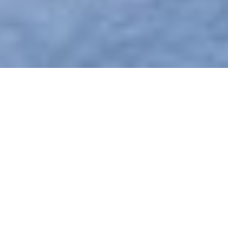
2
Kişi
REZERVASYON
Restaurant
Odalarımız
Havuz